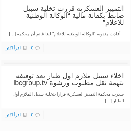
التمييز العسكرية قررت تخلية سبيل
ضابط بكفالة مالية “الوكالة الوطنية
للاعلام”
– أفادت مندوبة “الوكالة الوطنية للاعلام” لينا غانم أن محكمة […]
0
اقرأ أكثر
اخلاء سبيل ملازم اول طيار بعد توقيفه
بتهمة نقل مطلوب ورشوة lbcgroup.tv
صدرت محكمة التمييز العسكرية قرارا بتخلية سبيل الملازم أول
الطيار […]
0
اقرأ أكثر