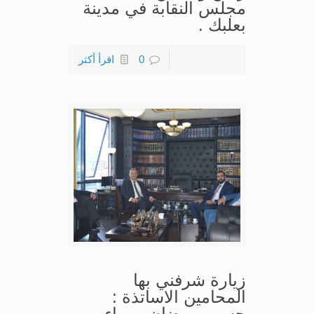
مجلس النقابة في مدينة
بعلبك .
0
اقرأ أكثر
زيارة شرفني بها
المحامين الاساتذة :
حسين رمضان – بهاء