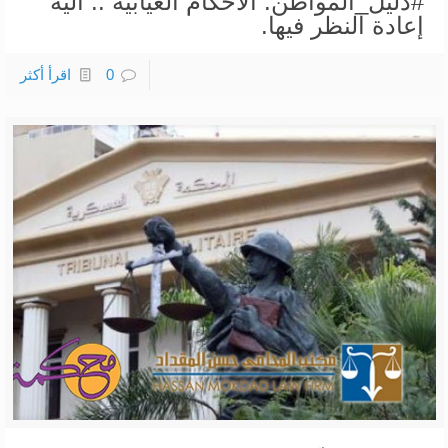
#دليل_المواطن: الأحكام الغيابية .. آلية
إعادة النظر فيها.
0
اقرأ أكثر