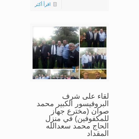
اقرأ أكثر
لقاء على شرف
البروفيسور الكبير محمد
صوان (مخترع جهاز
للمكفوفين) في منزل
الحاج محمد سعدالله
المقداد