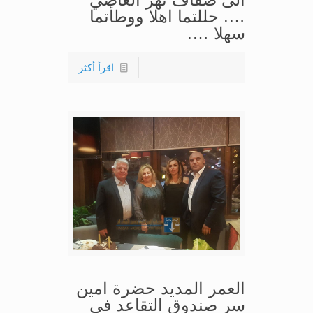
…. حللتما اهلا ووطأتما
سهلا ….
اقرأ أكثر
العمر المديد حضرة امين
سر صندوق التقاعد في