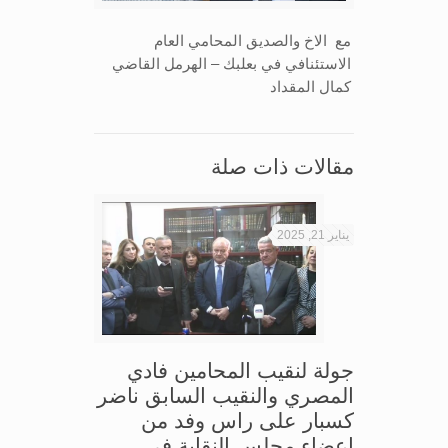
مع الاخ والصديق المحامي العام
الاستئنافي في بعلبك – الهرمل القاضي
كمال المقداد
مقالات ذات صلة
يناير 21, 2025
جولة لنقيب المحامين فادي
المصري والنقيب السابق ناضر
كسبار على راس وفد من
اعضاء مجلس النقابة في